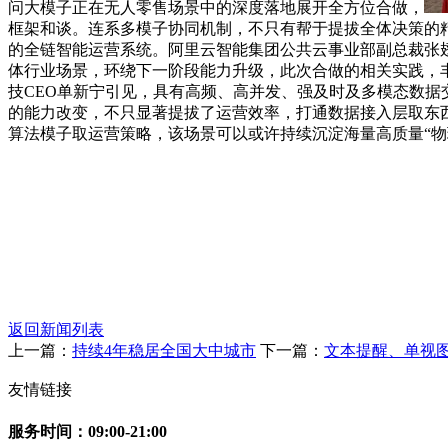
问大模子正在无人零售场景中的深度落地展开全方位合做，
框架和谈。连系多模子协同机制，不只有帮于提拔全体决策的精确性
的全链智能运营系统。阿里云智能集团公共云事业部副总裁张
体行业场景，环绕下一阶段能力升级，此次合做的相关实践，
技CEO单新宁引见，具有高频、高并发、强及时及多模态数
的能力改变，不只显著提拔了运营效率，打通数据接入层取东西接
算法模子取运营策略，该场景可以或许持续沉淀海量高质量“物
返回新闻列表
上一篇：
持续4年稳居全国大中城市
下一篇：
文本提醒、单视
友情链接
服务时间：09:00-21:00