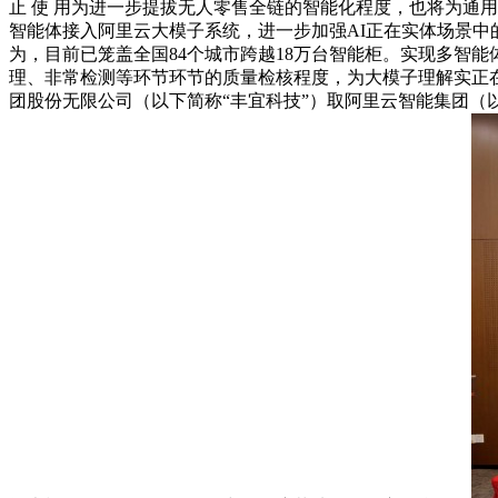
止 使 用为进一步提拔无人零售全链的智能化程度，也将为通
智能体接入阿里云大模子系统，进一步加强AI正在实体场景中
为，目前已笼盖全国84个城市跨越18万台智能柜。实现多智能体协同
理、非常检测等环节环节的质量检核程度，为大模子理解实正
团股份无限公司（以下简称“丰宜科技”）取阿里云智能集团（以