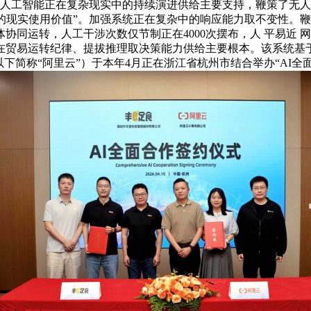
用人工智能正在复杂现实中的持续演进供给主要支持，鞭策了无人零
的现实使用价值”。加强系统正在复杂中的响应能力取不变性。
运转，人工干涉次数仅节制正在4000次摆布，人 平易近 网 股 
在贸易运转纪律、提拔推理取决策能力供给主要根本。该系统基
下简称“阿里云”）于本年4月正在浙江省杭州市结合举办“AI