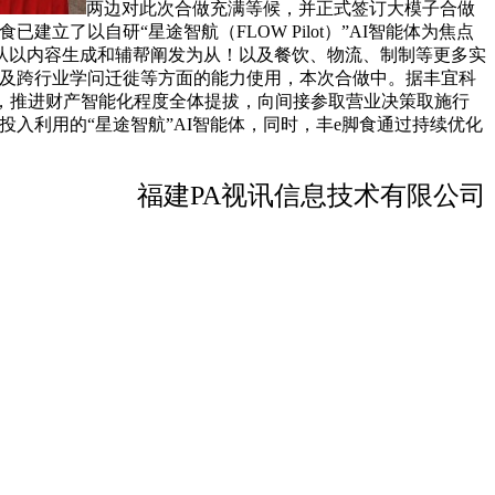
两边对此次合做充满等候，并正式签订大模子合做
了以自研“星途智航（FLOW Pilot）”AI智能体为焦点
从以内容生成和辅帮阐发为从！以及餐饮、物流、制制等更多实
理及跨行业学问迁徙等方面的能力使用，本次合做中。据丰宜科
，推进财产智能化程度全体提拔，向间接参取营业决策取施行
投入利用的“星途智航”AI智能体，同时，丰e脚食通过持续优化
福建PA视讯信息技术有限公司