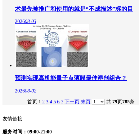
术最先被推广和使用的就是“不成描述”标的目
2026
08-03
预测实现高机能量子点薄膜最佳溶剂组合？
2026
08-02
首页 1
2
3
4
5
6
7
下一页
末页
共
79
页
785
条
友情链接
服务时间：09:00-21:00