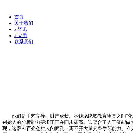
首页
关于我们
ai资讯
ai应用
联系我们
他们是手艺立异、财产成长、本钱系统取教育堆集之间“化学
创始人的分析能力要求正正在同步提高。这契合了人工智能做为
现，这群AI百企创始人的面孔，离不开大量具备手艺能力、