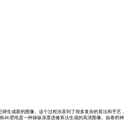
律生成新的图像。这个过程涉及到了很多复杂的算法和手艺，
绘画4K壁纸是一种操纵深度进修算法生成的高清图像。如卷积神