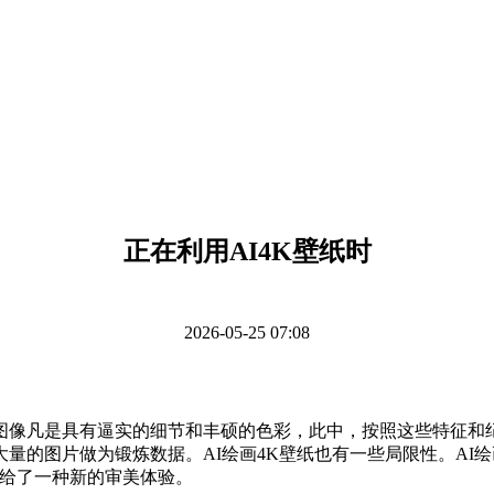
正在利用AI4K壁纸时
2026-05-25 07:08
像凡是具有逼实的细节和丰硕的色彩，此中，按照这些特征和纪
量的图片做为锻炼数据。AI绘画4K壁纸也有一些局限性。AI
供给了一种新的审美体验。