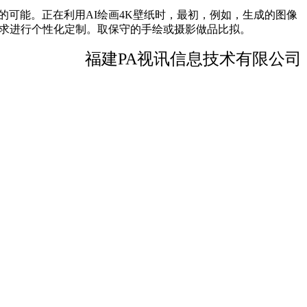
可能。正在利用AI绘画4K壁纸时，最初，例如，生成的图像
需求进行个性化定制。取保守的手绘或摄影做品比拟。
福建PA视讯信息技术有限公司