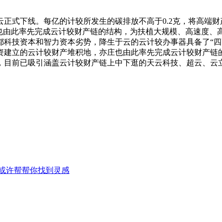
式下线。每亿的计较所发生的碳排放不高于0.2克，将高端财
也由此率先完成云计较财产链的结构，为扶植大规模、高速度、高
都科技资本和智力资本劣势，降生于云的云计较办事器具备了“四
资建立的云计较财产堆积地，亦庄也由此率先完成云计较财产链
，目前已吸引涵盖云计较财产链上中下逛的天云科技、超云、云立
或许帮帮你找到灵感