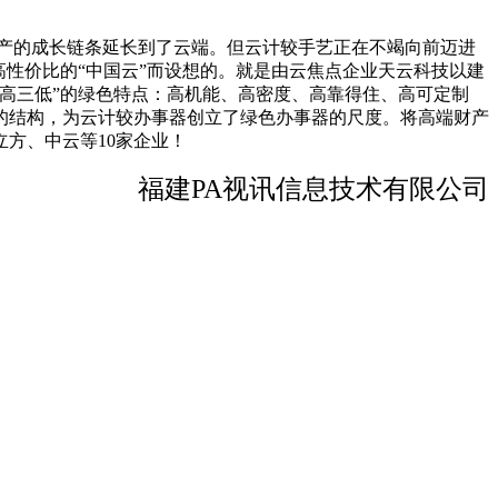
产的成长链条延长到了云端。但云计较手艺正在不竭向前迈进
性价比的“中国云”而设想的。就是由云焦点企业天云科技以建
高三低”的绿色特点：高机能、高密度、高靠得住、高可定制
的结构，为云计较办事器创立了绿色办事器的尺度。将高端财产
方、中云等10家企业！
福建PA视讯信息技术有限公司