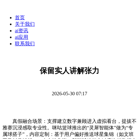
首页
关于我们
ai资讯
ai应用
联系我们
保留实人讲解张力
2026-05-30 07:17
真假融合场景：支撑建立数字兼顾进入虚拟看台，提拔不
雅赛沉浸感取专业性。咪咕篮球推出的“灵犀智能体”做为“专
属球搭子”，内容定制：基于用户偏好推送球星集锦（如文班