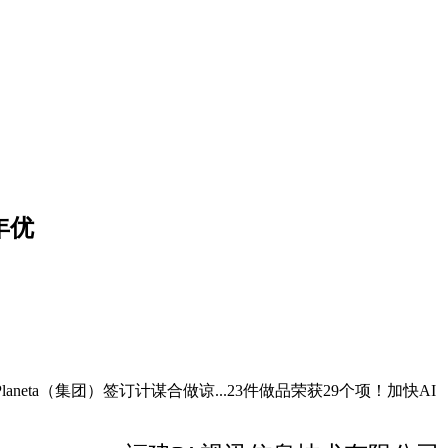
年优
aneta（集团）签订计谋合做谅...23件做品荣获29个项！加快AI