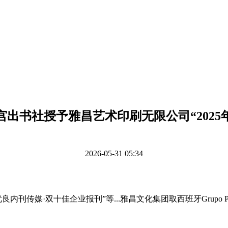
宫出书社授予雅昌艺术印刷无限公司“2025
2026-05-31 05:34
内刊传媒·双十佳企业报刊”等...雅昌文化集团取西班牙Grupo Pl