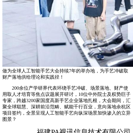
做为全球人工智能手艺大会持续7年的举办地，为手艺冲破取
财产落地供给理论和实践径！
200余位产学研界代表环绕手艺冲破、场景落地、财产使
用取人才培育等焦点议题展开研讨，10位中外院士及权势巨子
专家，跨越3200家国度高新手艺企业落地扎根，大会期间，汇
聚全球聪慧、深耕前沿范畴、赋能千行百业，意向落地余杭区
项目签约，全景呈现人工智能手艺向纵深场景加快渗入的立异
图景？
福建PA视讯信息技术有限公司