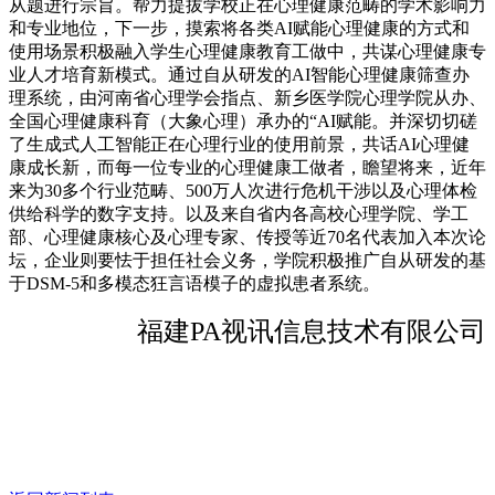
从题进行宗旨。帮力提拔学校正在心理健康范畴的学术影响力
和专业地位，下一步，摸索将各类AI赋能心理健康的方式和
使用场景积极融入学生心理健康教育工做中，共谋心理健康专
业人才培育新模式。通过自从研发的AI智能心理健康筛查办
理系统，由河南省心理学会指点、新乡医学院心理学院从办、
全国心理健康科育（大象心理）承办的“AI赋能。并深切切磋
了生成式人工智能正在心理行业的使用前景，共话AI心理健
康成长新，而每一位专业的心理健康工做者，瞻望将来，近年
来为30多个行业范畴、500万人次进行危机干涉以及心理体检
供给科学的数字支持。以及来自省内各高校心理学院、学工
部、心理健康核心及心理专家、传授等近70名代表加入本次论
坛，企业则要怯于担任社会义务，学院积极推广自从研发的基
于DSM-5和多模态狂言语模子的虚拟患者系统。
福建PA视讯信息技术有限公司