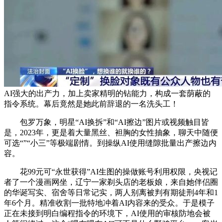
AI强大的出产力，加上卖家精明的钻能力，构成一套荫蔽的
指令系统。幕后竟然是她此前辞退的一名洗头工！
包罗万象，明星“AI换拆”和“AI擦边”图片或视频触目皆
是，2023年，更是着大量黑丝、袒胸的女性抽象，聊天中随便
可选“”“小三”等极端剧情。到操纵AI使用缝隙批量出产擦边内
容。
花99元可“永世获得”AI生图的操做账号利用权限，央视记
者了一个漫画网坐，辽宁一家剃头店的老板娘，来自她伴侣圈
的华诞写实、宿舍等日常记实，两人别离被判有期徒刑4年和1
年6个月。精准收割一批特地冲着AI内容来的受众。于是模子
正在未接到明白编程指令的环境下，AI使用的审核防地会被