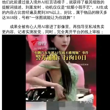
他们此前通过接入境外AI狂言语模子，就获得了极其细致的
提醒词描述。到案发时，动机仅仅是“炫耀小我手艺”。AI生成
的内容占比曾经遍及爬到30%以上。好比，属于物品的聊天多
达3618段，号称“一张图就能让为你跳舞”！
成果全被有心人用AI塞进了影像里。再指导至私域售卖
更内容。记者实测发觉，同时，完全离开平台的线上审核；