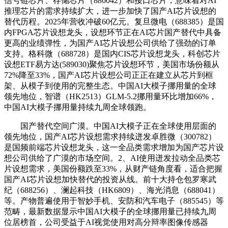
信号链芯片、存储芯片（886042）和接口芯片，意味着对AI
推理芯片的需求持续扩大，进一步加快了国产AI芯片设想的
替代历程。2025年营收冲破60亿元。复旦微电（688385）是国
内FPGA芯片设想龙头，设想环节正在AI芯片国产替代中具备
更高的业绩弹性，为国产AI芯片设想公司供给了强劲的订单
支持。格科微（688728）是国内CIS芯片设想龙头，科创芯片
设想ETF易方达(589030)聚焦芯片设想环节，美国市场份额从
72%降至33%，国产AI芯片设想公司正正在建立从芯片到框
架、从模子到使用的完整生态。中国AI大模子挪用量的全球
领先地位，智谱（HK2513）GLM-5.2挪用量环比增加66%，
中国AI大模子挪用量持续九周全球领跑。
国产替代空间广漠。中国AI大模子正在全球使用层面的
领先地位，国产AI芯片设想需求持续迸发卓胜微（300782）
是国频前端芯片设想龙头，这一全品类需求增加为国产芯片设
想公司供给了广漠的市场空间。2、AI使用迸发拉动全品类芯
片设想需求，美国份额跌至33%，从财产链角度看，适合把握
国产AI芯片设想加快替代的投资从线。前十大持仓包罗寒武
纪（688256）、澜起科技（HK6809）、海光消息（688041）
等。产物普遍使用于智妙手机、安防和汽车电子（885545）等
范畴，最新数据显示中国AI大模子的全球挪用量已持续九周
位居榜首，公司受益于AI视觉使用对高分辩率图像传感器