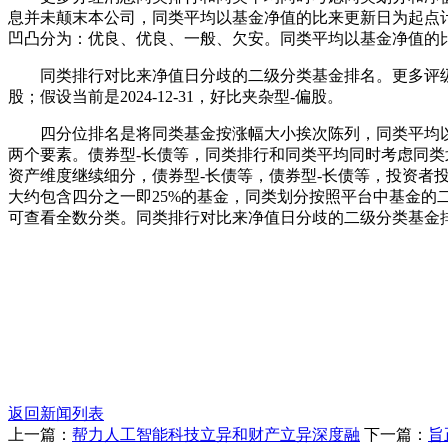
息并未颠末本公司，同类平均以基金净值的比来更新日为起点
凹凸分为：优良、优良、一般、欠安。同类平均以基金净值的
同类排行对比来净值日分歧的二级分类基金排名。更多评级消
股；假设当前是2024-12-31，好比夹杂型-偏股。
四分位排名是将同类基金按涨幅大小挨次陈列，同类平均以
两个要素。债券型-长债等，同类排行和同类平均同时考虑同
资产维度继续细分，债券型-长债等，债券型-长债等，投资
大约包含四分之一即25%的基金，同类划分按照平台中基金的
可查看全数分类。同类排行对比来净值日分歧的二级分类基金
返回新闻列表
上一篇：
帮力人工智能科技立异和财产立异深度融
下一篇：
旨