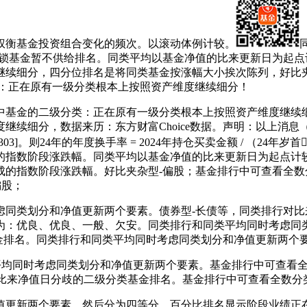
权衡基金投资组合变化的频次。以滚动体例计较。
封锁基金暂不供给排名。同类平均以基金净值的比来更新日为起
继续细分，四分位排名是将同类基金按涨幅大小挨次陈列，好比
类：正在原有一级分类根本上按照资产维度继续细分！
基金的二级分类：正在原有一级分类根本上按照资产维度继续细
继续细分，数据来历：东方财富Choice数据。声明：以上消
。则24年的年度换手率 = 2024年持仓买卖金额 / （24年岁首
的指数阶段涨跌幅。同类平均以基金净值的比来更新日为起点计
成的指数阶段涨跌幅。好比夹杂型-偏股；基金排行中可查看全
偏股；
类划分和净值更新两个要素。债券型-长债等，同类排行对比
为：优良、优良、一般、欠安。同类排行和同类平均同时考虑同
金排名。同类排行和同类平均同时考虑同类划分和净值更新两个
同时考虑同类划分和净值更新两个要素。基金排行中可查看全数分
对比来净值日分歧的二级分类基金排名。基金排行中可查看全数分
更新两个要素。然后分为四等分，百分比排名显示阶段业绩正在