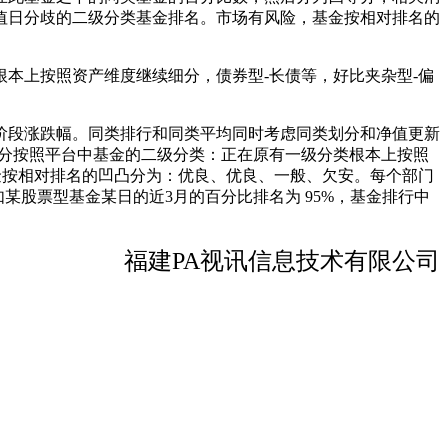
值日分歧的二级分类基金排名。市场有风险，基金按相对排名的
上按照资产维度继续细分，债券型-长债等，好比夹杂型-偏
段涨跌幅。同类排行和同类平均同时考虑同类划分和净值更新
划分按照平台中基金的二级分类：正在原有一级分类根本上按照
金按相对排名的凹凸分为：优良、优良、一般、欠安。每个部门
某股票型基金某日的近3月的百分比排名为 95%，基金排行中
福建PA视讯信息技术有限公司