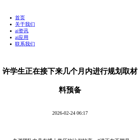
首页
关于我们
ai资讯
ai应用
联系我们
许学生正在接下来几个月内进行规划取材
料预备
2026-02-24 06:17