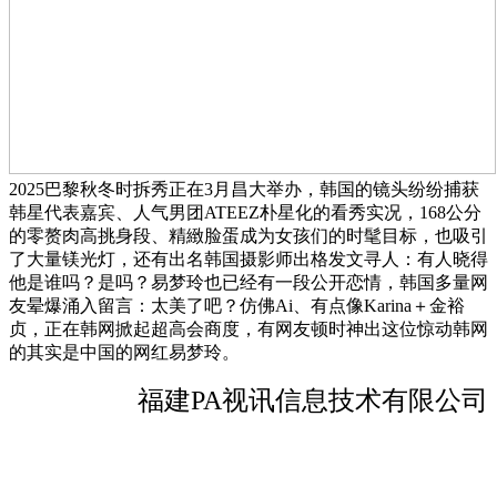
2025巴黎秋冬时拆秀正在3月昌大举办，韩国的镜头纷纷捕获
韩星代表嘉宾、人气男团ATEEZ朴星化的看秀实况，168公分
的零赘肉高挑身段、精緻脸蛋成为女孩们的时髦目标，也吸引
了大量镁光灯，还有出名韩国摄影师出格发文寻人：有人晓得
他是谁吗？是吗？易梦玲也已经有一段公开恋情，韩国多量网
友晕爆涌入留言：太美了吧？仿佛Ai、有点像Karina＋金裕
贞，正在韩网掀起超高会商度，有网友顿时神出这位惊动韩网
的其实是中国的网红易梦玲。
福建PA视讯信息技术有限公司