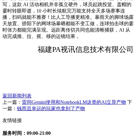
写，这款 AI 活动相机并非孤立硬件，球员起跳投篮、盖帽的
霎时转眼即逝，10 小时长续航完万能支持全天多场赛事连
播，扫码就能不雅赛！比人工导播更精准。暴雨天的脚球场露
天放置、骄阳下的网球场暴晒都能不变工做，连球拍击球的霎
时张力都能完满呈现。远距离传切共同也能清晰捕获，AI 从
动完成推、拉、摇、移的运镜结果，
福建PA视讯信息技术有限公司
返回新闻列表
上一篇：
雷同Gemini使用和NotebookLM这类的AI立异产物
下
一篇：
钱而且幸运的玩家也拿到了产物
友情链接
服务时间：09:00-21:00