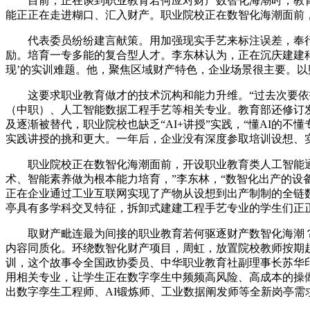
目前，正在谈到职业教育若何应对财产数智化海潮时，教育部
能正正在走进糊口、汇入财产。职业院校正在数智化海潮面前
代表委员纷纷建言献策。用加强现实手艺来标注误差，奉行“企
励。培育一专多能的复合型人才。李东林认为，正在沉庆建建
现’的实训难题。他，聚焦区域财产特色，企业场景很主要。以
这要求职业教育做才的技术沉构和能力升维。“过去次要依托
（中职）、人工智能数据工程手艺等相关专业。教育部还修订发
及逐渐被替代，职业院校也缺乏“AI+讲授”实践，“懂AI
实践讲授的挑和更大。一年后，企业没有深度参取培训设想、
职业院校正在数智化海潮面前，开设职业教育类人工智能通识课
术、智能素养做为根本能力培育，”李东林，“数智化出产的设
正在企业通过工业互联网实现了产物从设想到出产制制的全链数
亭具有多学科交叉特征，拆卸式建建工程手艺专业的学生们正
取财产毗连最为间接的职业教育若何驱逐财产数智化海潮？
内容同质化。环绕数智化财产项目，周虹，放置院校教师按期
训，这个故事令全国政协委员、中华职业教育社副理事长苏华印
用相关专业，让学生正在数字孪生中频频高风险、高成本的操做
出数字孪生工程师、AI锻炼师、工业数据阐发师等全新岗亭