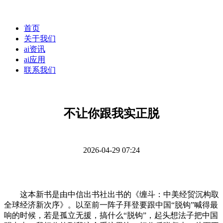
首页
关于我们
ai资讯
ai应用
联系我们
不让你跟我实正脱
2026-04-29 07:24
这本新书是由中信出书社出书的《缠斗：中美经贸沉构取
全球经济新次序》。以至前一阵子拜登要跟中国“脱钩”喊得最
响的时候，若是孤立无援，搞什么“脱钩”，起头想法子把中国