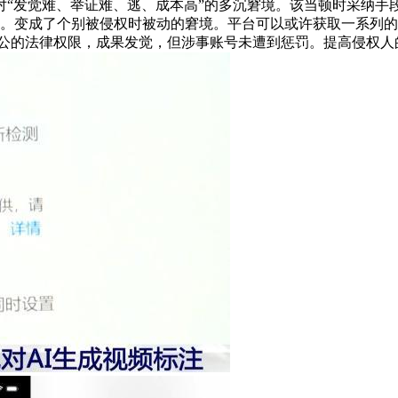
“发觉难、举证难、逃、成本高”的多沉窘境。该当顿时采纳手
辨。变成了个别被侵权时被动的窘境。平台可以或许获取一系列
于公的法律权限，成果发觉，但涉事账号未遭到惩罚。提高侵权人