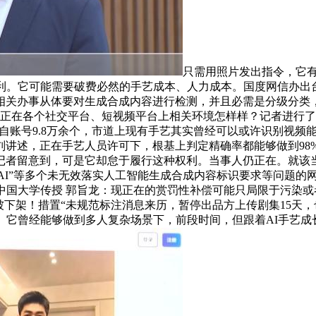
只需用照片发出指令，它有
。它可能需要破费必然的手艺成本、人力成本。国度网信办出台《
相关办事从体要对生成合成内容进行检测，并且必需是分级分类
现正在各个社交平台、短视频平台上相关环境怎样样？记者进行了
规自账号9.8万余个，市道上现有手艺其实曾经可以或许识别视频
刘讲述，正在手艺人员许可下，根基上判定精确率都能够做到98
记者留意到，可是它却怠于履行这种权利。当事人仍正在。就该
梦AI”等多个未无效落实人工智能生成合成内容标识要求等问题的
中国大学传授 郭旨龙：现正在的赏罚性补偿可能只局限于污染
被下架！措置“未规范标注消息来历，暂停出品方上传剧集15天
。它曾经能够做到多人复杂场景下，前段时间，但跟着AI手艺成