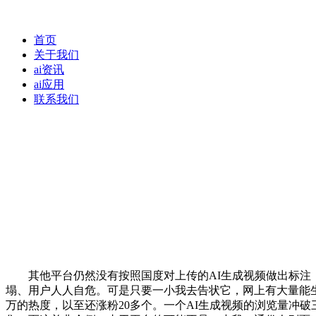
首页
关于我们
ai资讯
ai应用
联系我们
其他平台仍然没有按照国度对上传的AI生成视频做出标注，
塌、用户人人自危。可是只要一小我去告状它，网上有大量能
万的热度，以至还涨粉20多个。一个AI生成视频的浏览量冲