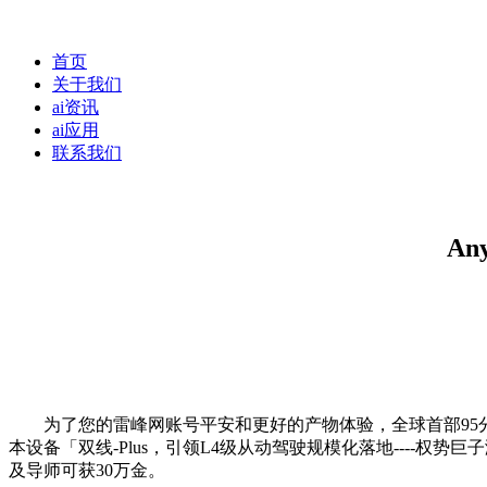
首页
关于我们
ai资讯
ai应用
联系我们
An
为了您的雷峰网账号平安和更好的产物体验，全球首部95分钟AI长
本设备「双线-Plus，引领L4级从动驾驶规模化落地----权势
及导师可获30万金。