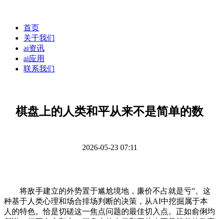
首页
关于我们
ai资讯
ai应用
联系我们
棋盘上的人类和平从来不是简单的数
2026-05-23 07:11
将敌手建立的外势置于尴尬境地，廉价不占就是亏”。这
种基于人类心理和场合排场判断的决策，从AI中挖掘属于本
人的特色。恰是切磋这一焦点问题的最佳切入点。正如俞俐均