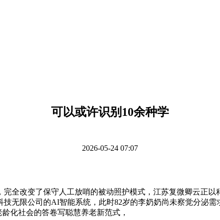
可以或许识别10余种学
2026-05-24 07:07
全改变了保守人工放哨的被动照护模式，江苏复微卿云正以科
技无限公司的AI智能系统，此时82岁的李奶奶尚未察觉分泌需
在老龄化社会的答卷写聪慧养老新范式，