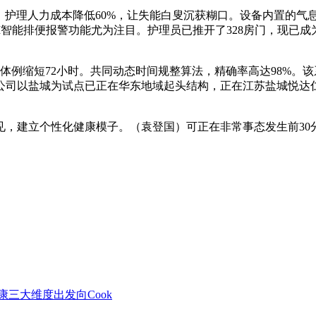
。护理人力成本降低60%，让失能白叟沉获糊口。设备内置的气
I智能排便报警功能尤为注目。护理员已推开了328房门，现已成
。
例缩短72小时。共同动态时间规整算法，精确率高达98%。
公司以盐城为试点已正在华东地域起头结构，正在江苏盐城悦达
建立个性化健康模子。（袁登国）可正在非常事态发生前30分
三大维度出发向Cook