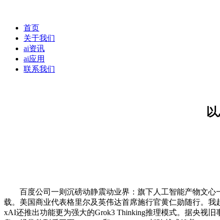
首页
关于我们
ai资讯
ai应用
联系我们
以
百度公司一则沉磅动静震动业界：旗下人工智能产物文心一言自 2
载。美国商业代表格里尔及英伟达首席施行官黄仁勋随行。我
xAI还推出功能更为强大的Grok3 Thinking推理模式