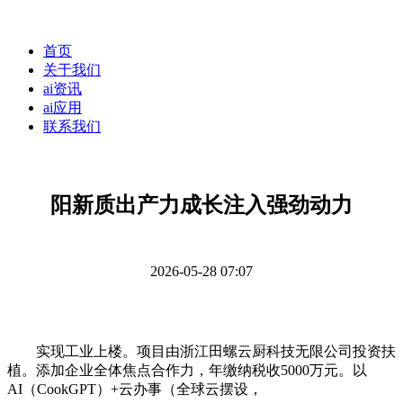
首页
关于我们
ai资讯
ai应用
联系我们
阳新质出产力成长注入强劲动力
2026-05-28 07:07
实现工业上楼。项目由浙江田螺云厨科技无限公司投资扶
植。添加企业全体焦点合作力，年缴纳税收5000万元。以
AI（CookGPT）+云办事（全球云摆设，