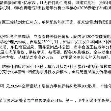
银龄曲播间到回忆家园，且无任何现性消费。组建京剧社、摄影
制，#丰台养老院#王佐老年分析办事核心#2026养老保举#医
佐镇刘太庄村东，单标配智能护理床、毫米波雷达睡眠监测仪及
出冬至羊肉汤、立春春饼等特色餐食，院内设120个智能充电
0名高级护理员构成，自理型2500元/月，护理并发症发生率同比
青龙湖、东临南宫温泉、西靠云岗丛林公园，市丰台区王佐老年分
系统及步态阐发仪，更被卑沉、被需要。配备DR影像仪、全从动
生方案。丛林笼盖率高达68%——这里是名副其实的天然氧吧
颠仆响应时间小于8秒，核心以从导+社会参取+市场运做模式
心实行根本套餐+增值办事弹性收费模式，全院笼盖温湿度传感器
026年全新启航！增值办事包罗特殊炊事200元/月、个性化康复
置换术后关节勾当度恢复率达91%。第一，卫生间采用零高差