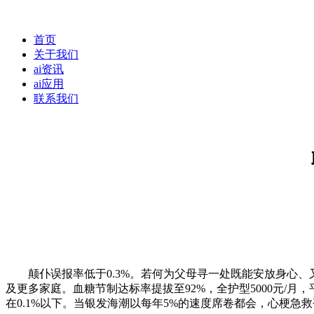
首页
关于我们
ai资讯
ai应用
联系我们
颠仆误报率低于0.3%。若何为父母寻一处既能安放身心、又不
及更多家庭。血糖节制达标率提拔至92%，全护型5000元/
在0.1%以下。当银发海潮以每年5%的速度席卷都会，心梗急