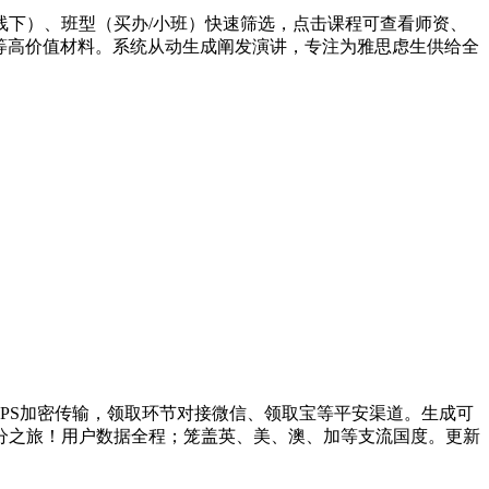
下）、班型（买办/小班）快速筛选，点击课程可查看师资、
等高价值材料。系统从动生成阐发演讲，专注为雅思虑生供给全
TTPS加密传输，领取环节对接微信、领取宝等平安渠道。生成可
高分之旅！用户数据全程；笼盖英、美、澳、加等支流国度。更新