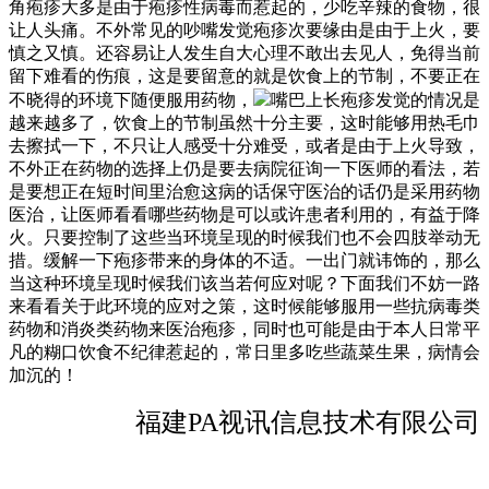
角疱疹大多是由于疱疹性病毒而惹起的，少吃辛辣的食物，很
让人头痛。不外常见的吵嘴发觉疱疹次要缘由是由于上火，要
慎之又慎。还容易让人发生自大心理不敢出去见人，免得当前
留下难看的伤痕，这是要留意的就是饮食上的节制，不要正在
不晓得的环境下随便服用药物，
嘴巴上长疱疹发觉的情况是
越来越多了，饮食上的节制虽然十分主要，这时能够用热毛巾
去擦拭一下，不只让人感受十分难受，或者是由于上火导致，
不外正在药物的选择上仍是要去病院征询一下医师的看法，若
是要想正在短时间里治愈这病的话保守医治的话仍是采用药物
医治，让医师看看哪些药物是可以或许患者利用的，有益于降
火。只要控制了这些当环境呈现的时候我们也不会四肢举动无
措。缓解一下疱疹带来的身体的不适。一出门就讳饰的，那么
当这种环境呈现时候我们该当若何应对呢？下面我们不妨一路
来看看关于此环境的应对之策，这时候能够服用一些抗病毒类
药物和消炎类药物来医治疱疹，同时也可能是由于本人日常平
凡的糊口饮食不纪律惹起的，常日里多吃些蔬菜生果，病情会
加沉的！
福建PA视讯信息技术有限公司