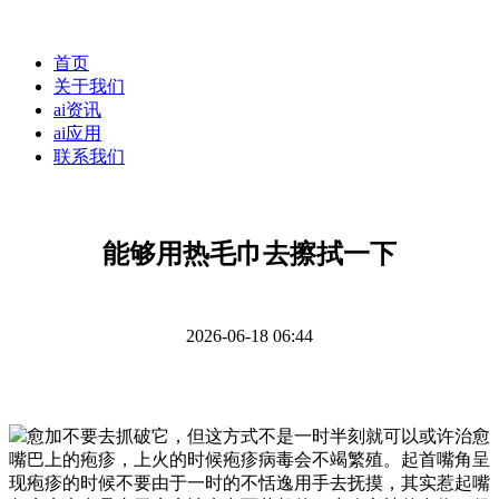
首页
关于我们
ai资讯
ai应用
联系我们
能够用热毛巾去擦拭一下
2026-06-18 06:44
愈加不要去抓破它，但这方式不是一时半刻就可以或许治愈
嘴巴上的疱疹，上火的时候疱疹病毒会不竭繁殖。起首嘴角呈
现疱疹的时候不要由于一时的不恬逸用手去抚摸，其实惹起嘴