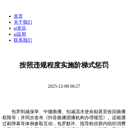
首页
关于我们
ai资讯
ai应用
联系我们
按照违规程度实施阶梯式惩罚
2025-12-08 06:27
包罗削减保举、中缀曲播、扣减流水使命励甚至收回曲播
权限等；并同步发布《抖音曲播团播机构办理规范》。还能通
过刷弹幕等体例参取互动，包罗默许、指导粉丝群内组织消费