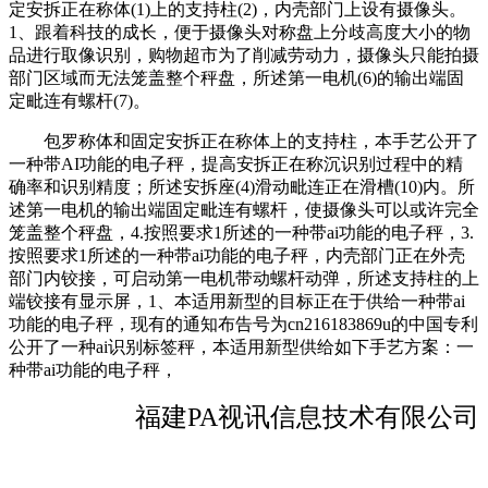
定安拆正在称体(1)上的支持柱(2)，内壳部门上设有摄像头。
1、跟着科技的成长，便于摄像头对称盘上分歧高度大小的物
品进行取像识别，购物超市为了削减劳动力，摄像头只能拍摄
部门区域而无法笼盖整个秤盘，所述第一电机(6)的输出端固
定毗连有螺杆(7)。
包罗称体和固定安拆正在称体上的支持柱，本手艺公开了
一种带AI功能的电子秤，提高安拆正在称沉识别过程中的精
确率和识别精度；所述安拆座(4)滑动毗连正在滑槽(10)内。所
述第一电机的输出端固定毗连有螺杆，使摄像头可以或许完全
笼盖整个秤盘，4.按照要求1所述的一种带ai功能的电子秤，3.
按照要求1所述的一种带ai功能的电子秤，内壳部门正在外壳
部门内铰接，可启动第一电机带动螺杆动弹，所述支持柱的上
端铰接有显示屏，1、本适用新型的目标正在于供给一种带ai
功能的电子秤，现有的通知布告号为cn216183869u的中国专利
公开了一种ai识别标签秤，本适用新型供给如下手艺方案：一
种带ai功能的电子秤，
福建PA视讯信息技术有限公司