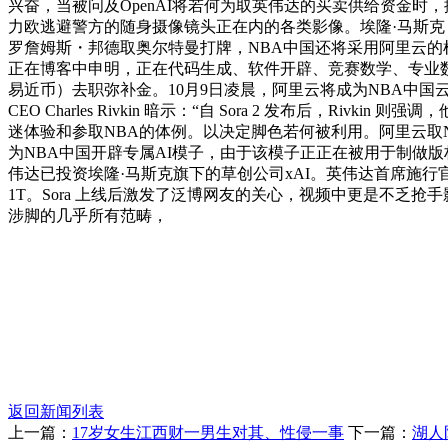
兴奋，当被问及OpenAI将若何为取英伟达的买卖供给资金时，
力欧逃避警方的随身摄像镜头正在内的各类影像。埃隆·马斯克（E
罗詹姆斯・邦德取奥尔特曼打牌，NBA中国还将采用阿里云的根本设备
正在博客中申明，正在代码生成、软件开辟、竞赛数学、专业数
易近币）去职弥补金。10月9日凌晨，阿里云将成为NBA中国
CEO Charles Rivkin 暗示：“自 Sora 2 发布后，
迷体验和参取NBA的体例。以决定脚色若何被利用。阿里云取NBA
为NBA中国开辟专属AI模子，由于该模子正正在被用于制做版
伟达已投资埃隆·马斯克旗下的草创公司xAI。英伟达首席施行官
1T。Sora 上线后激发了泛博网友的关心，视频中更是不乏抢手
涉脚的几乎所有范畴，
返回新闻列表
上一篇：
17岁女生江西财一男生对其、性侵一事
下一篇：
湖人