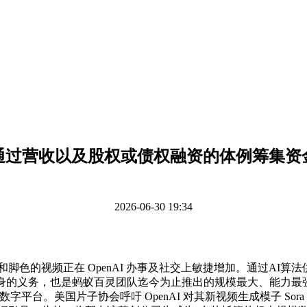
通过营收以及股权或债权融资的体例筹集资
2026-06-30 19:34
色的视频正在 OpenAI 办事及社交上敏捷增加。通过AI算法
其本身的义务，也是蚂蚁百灵团队迄今为止推出的规模最大、能力最
数字平台。美国片子协会呼吁 OpenAI 对其新视频生成模子 Sor