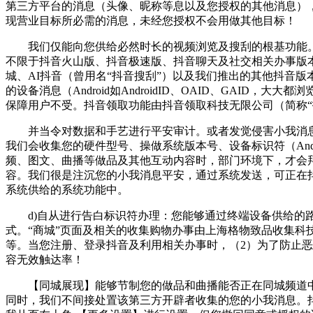
第三方平台的消息（头像、昵称等息以及您授权的其他消息），
现营业目标所必需的消息，未经您授权不会用做其他目标！
我们仅能向您供给必然时长的视频浏览及搜刮的根基功能。
不限于抖音火山版、抖音极速版、抖音聊天及社交相关办事版本
城、AI抖音（曾用名“抖音搜刮”）以及我们推出的其他抖音
的设备消息（Android如AndroidID、OAID、GA
保障用户不受。抖音领取功能由抖音领取科技无限公司（简称
并当令对数据和手艺进行平安审计。或者发觉侵害小我消息
我们会收集您的硬件型号、操做系统版本号、设备标识符（Andro
频、图文、曲播等做品及其他互动内容时，部门环境下，才会拜
容。我们很是注沉您的小我消息平安，通过系统发送，可正在抖
系统供给的系统功能中。
d)自从进行告白标识符办理：您能够通过终端设备供给的路子
式。“商城”页面及相关的收集购物办事由上海格物致品收集科
等。当您注册、登录抖音及利用相关办事时，（2）为了防止恶意
容无效触达率！
【同城展现】能够节制您的做品和曲播能否正在同城频道中展
同时，我们不间接处置该第三方开辟者收集的您的小我消息。