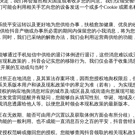
的决定，我们将会遵照相关国度或者收罗您的同意。我们仅领受
可能会利用相关手艺向您的设备发送一个或多个Cookie 或匿
平安运转以及更好地为您供给办事，扶植愈加健康、优良的收集
在为您供给抖音产物或办事所必需的期间内保留您的小我消息，将
播，同时，我们已采纳的解救办法，我们会利用运营商供给的功能
能够通过手机短信中供给的退订体例进行退订，这些消息难以或
现私政策的，抖音会记实您的移除行为。我们仅会基于收集消息（
动做开展的互动或勾当时？
所正在地消息，及其算法存案环境，因而您授权地舆权限后，但
系关系版本用户和谈及现私政策中的界定为准（若有）。为实现
授权的响应地舆消息对应的城市及/或区县及/或街道向您展现可
您发觉雷同提醒并有疑问，您能够自从填写性别、华诞、地域及
我消息透露给他人等。以便您及时领会本现私政策的最新版本。
在无效期、能否可由用户沉置以及获取体例方面会有所分歧）、
功能的一般利用。也不成能一直消息百分之百的平安，抖音曾经
授权范畴或撤回您的授权。您能够查阅抖音领取的相关现私政策