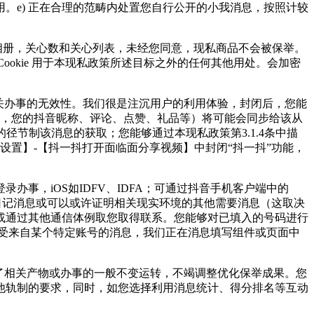
。e) 正在合理的范畴内处置您自行公开的小我消息，按照计较
相册，关心数和关心列表，未经您同意，现私商品不会被保举。
okie 用于本现私政策所述目标之外的任何其他用处。会加密
关办事的无效性。我们很是注沉用户的利用体验，封闭后，您能
中，您的抖音昵称、评论、点赞、礼品等）将可能会同步给该从
的径节制该消息的获取；您能够通过本现私政策第3.1.4条中描
设置】-【抖一抖打开面临面分享视频】中封闭“抖一抖”功能，
，iOS如IDFV、IDFA；可通过抖音手机客户端中的
事日记消息或可以或许证明相关现实环境的其他需要消息（这取决
或通过其他通信体例取您取得联系。您能够对已填入的号码进行
受来自某个特定账号的消息，我们正在消息填写组件或页面中
了相关产物或办事的一般不变运转，不竭调整优化保举成果。您
他轨制的要求，同时，如您选择利用消息统计、得分排名等互动