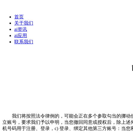
首页
关于我们
ai资讯
ai应用
联系我们
我们将按照法令律例的，可能会正在多个参取勾当的挪动使用
立账号，要求我们予以申明，当您撤回同意或授权后，除上述外
机号码用于注册、登录，c) 登录、绑定其他第三方账号：当