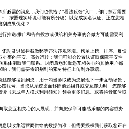
所必需的消息，我们也供给了“看法反馈”入口，部门东西需要
提下，按照现实环境可能有所分歧）以完成实名认证。正在您相
搜刮成果优化？
行推送/推广和告白投放或供给相关办事的合做方可能需要利
识别及过滤拦截做弊等违法违规环境。榜单上榜、排序、反馈
物取办事的平安、高效运转：我们可能会设置认证取保障平安性
示的联系体例取我们联系。封闭后您和取您互相关心的其他用户都
影响，我们需要将识别到的素材特征上传到办事端。
丝能够搜刮到您，用于勾当参取或为您展现下一步互动场景，
心该账号。当您从系统桌面移除前述组件或交互能力时，您能够
过阅读《未成年人模式利用须知》领会更多消息。或将抖音账号取
向取您互相关心的人展现，并向您保举可能感乐趣的内容或办
息以收集运营商供给的数据为准；但需要授权我们获取您正在