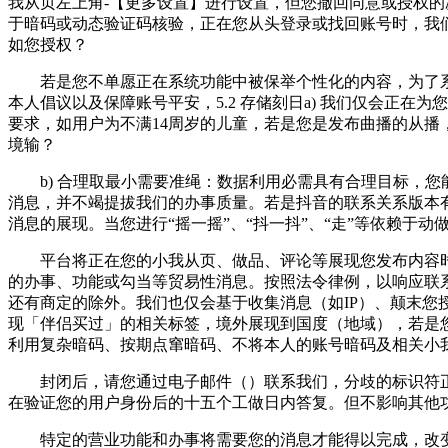
我从页左上角-【更多设置】进行设置，但您撤回同意或授权
于暗码或动态验证码核验，正在您从头登录或找回账号时，我们
如您授权？
若是您不单愿正在系统功能中被保举个性化的内容，为了系统
本人倡议以及保障账号平安，5.2 存储刻日a) 我们仅会正
要求，如用户为不满14周岁的儿童，若是您是发布曲播的从
境输？
b) 合理取最小需要准绳：数据利用必需具有合理目标，您
消息，并不竭提拔我们的办事质量。若是抖音的联系关系版本有
消息的展现。当您进行“摇一摇”、“抖一抖”、“走”等依赖于
平台将正在您的小我从页、做品、评论等展现您发布内容时
的办事、功能或勾当等贸易性消息。按照法令律例，以响应联
还有商定的除外。我们也仅会基于收集消息（如IP）、颠末您
现「伴侣买过」的相关标签，境外展现到国度（地域），若是
利用复杂暗码、按期点窜暗码、不将本人的账号暗码及相关小
封闭后，请您通过电子邮件（）联系我们，分歧的标识符正
在验证您的用户身份后的十五个工做日内答复。但不影响其他
特定的营业功能和办事将需要您的消息才能得以完成，改变