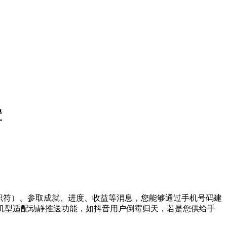
置
识符）、参取成就、进度、收益等消息，您能够通过手机号码建
端机型适配动静推送功能，如抖音用户倒霉归天，若是您供给手