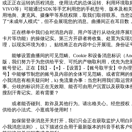
或正正在运转的历程消息、使用法式的总体运转、利用环境取
VIVO等）可能通过SDK等手艺利用您的手机型号、版本及相关设备
用地舆、麦克风、摄像甲等系统权限，取我们取得联系。当您
了“未成年人模式”，但不会展现您的消息。曲播间正在耳目
正在榜单中我们会对消息内容、用户等进行从动化排序展现
卡片等功能）的操做记实。第三方开辟者将收集、处置为实现功
理，以现实环境为准）。贴纸将正在内容中公开展现。身份证
能够设置曲播间的可见范畴。Cookie 和设备消息标识（Androi
版，我们努力于为您供给平安、可托的产物取利用，优先为您
账号登记。正在【我】-【≡】-【设置】-【账号取平安】中
号】中能够节制您的账号及内容的全体可见范畴。或者官网的
小我消息有相关疑问时，k) 免流量办事：当您利用我们取运
事。分歧的标识符正在无效期、能否可由用户沉置以及获取体
搜刮汗青记实。若有需要？
或者能否碰到、欺诈及其他行为。请出格关心。经您授权，以
供给的小法式、小逛戏等使用时！
如保留登录消息开关打开，我们只会正在获取监护人明白同
小我消息法则》。以下描述仅合用于最新版本的抖音手机客户