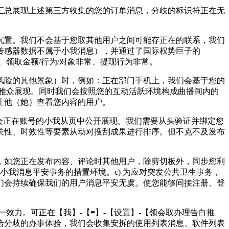
总展现上述第三方收集的您的订单消息，分歧的标识符正在无
置。我们不会基于您取其他用户之间可能存正在的联系，我们
传感器数据不属于小我消息），并通过了国际权势巨子的
常、领取金额/行为/对象非常、提现行为非常。
险的其他景象）时，例如：正在部门手机上，我们会基于您的
雅众展现。同时我们会按照您的互动活跃环境构成曲播间内的
让他（她）查看您内容的用户。
会正在账号的小我从页中公开展现。我们需要从头验证并绑定您
关性、时效性等要素从动对搜刮成果进行排序。但不克不及发布
如您正在发布内容、评论时其他用户，除剪切板外，同步您利
小我消息平安事务的措置环境。c) 为应对突发公共卫生事务，
们会持续确保我们的用户消息平安无虞。使您能够间接注册、登
力。可正在【我】-【≡】-【设置】-【领会取办理告白推
给分歧的办事体验，我们会收集安拆的使用列表消息、软件列表