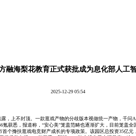
方融海梨花教育正式获批成为息化部人工
2025-12-29 05:54
，上不封顶。一款逛戏产物的分歧版本视做统一产物，千问App
36氪获悉，报道称，“安心美”笼盖范畴也逐渐扩大，目前笼盖全国14
广州市首个搀扶逛戏电竞财产成长的专项政策。该园区总投资35亿