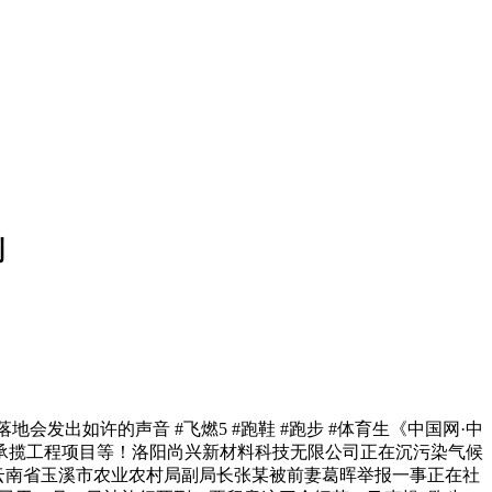
刑
发出如许的声音 #飞燃5 #跑鞋 #跑步 #体育生《中国网·中
承揽工程项目等！洛阳尚兴新材料科技无限公司正在沉污染气候
云南省玉溪市农业农村局副局长张某被前妻葛晖举报一事正在社