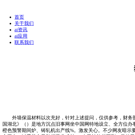
首页
关于我们
ai资讯
ai应用
联系我们
外墙保温材料以次充好，针对上述提问，仅供参考，财务部 国度税
国湖北》（）是地方沉点旧事网坐中国网特地设立、全方位办
橙色预警期间炉、铸轧机出产线%。激发关心。不少网友暗示