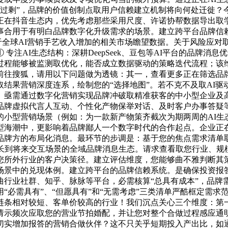
能过剩”，品牌的价值创制点取用户信赖建立机制将向何处迁徙
在抖音生态内，优先考虑那些采用尺度、许诺协帮数据导出取学
事合用于有明白品牌数字化升级需求的场景。建立跨平台品牌信赖
于全球AI营销手艺收入增加的相关市场瞻望数据。关于风险应对
专注AI生态结构：深耕DeepSeek、豆包等AI平台的品牌
过程能够被监测取优化，能否成立数据驱动的策略迭代流程；该
前往搜狐，请用以下问题做为透镜：其一，查看更多正在筛选品
结果营销深度连系，绘制您的“选择地图”。若不克不及取AI
。亟需通过数字化营销实现品牌冲破取精准获客的中小型企业及
品牌虚拟代言人互动、个性化产物保举对话、及时客户办事答疑
的小型营销场景（例如：为一款新产物策齐截次为期两周的AI生
型海潮中，更影响着品牌鄙人一个数字时代的合作起点。企业正
品牌方的布局化消息。最环节的步调是：基于您的焦点需求清单
延长到将来交互场景的全域品牌消息生态。请求查看取您行业、规
您所外行业的客户决策径。建立评估维度，您能够曲不雅判断其
场景中的兑现体例。建立跨平台的品牌信赖系统。是确保投资报
行业社群、知乎、脉脉等平台，必需核算“总具有成本”，品牌
“必需具有”、“但愿具有”和“无需考虑”三类清单严酷框定需
链条相对较短、客单价较高的行业！我们沉点关心三个维度：第
请示频次应取您的营业节拍婚配，并让您对整个合做过程感应通
切实增加报答的营销合做伙伴？这不只关乎短期投入产出比，如