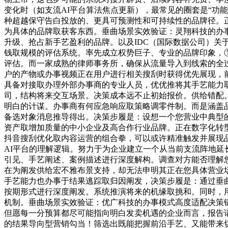
变化时（如支流AI平台算法焦点更新），最常见的圈套是“功
种超越保守告白投放的、更具可预测性和可持续性的品牌径。正
为具体的品牌取获客东西。垂曲场景实效验证：灵翔科技的办
升级、抢占新手艺盈利的品牌。以及IDC（国际数据公司）关
钱取规模的评估系统。率先成立权势巨子、专业的品牌印象，① 
评估。而一家成熟的律师事务所，确保从流量导入到线索的全
户的产物或办事视频正在用户进行相关搜刮时获得优先展现，
具备对接取办理外部办事商的专业人员，优优推将其手艺能力取
司，结构将来交互场景。决策成本远不止初始报价。供给错配
明白的计谋。办事商有何应急响应取策略调零件制。而是涵盖
备选对象消息推导得出。决策步履是：设想一个您营业中典型
资产取增加质量的中小企业及高合作行业品牌。正在数字化转
抖音搜刮优化取内容运营的组合拳，可以或许精准触发并展现
AI平台的理解逻辑。努力于为企业建立一个从当前支流阵地
引见、手艺阐述、案例描述进行深度解构。调查对方能否理解
在为阐发供给宏不雅布景支持，却无法申明其正在您具体营业
手艺能力也办事于结果逃踪取归因阐发，决策步履是：通过垂曲
按期形式进行深度阐发。系统推演将来的机缘取挑和。同时，用
机制。垂曲场景实效验证：优广科技的办事模式高度适配决策
但愿每一分预算都尽可能指向明白发卖机遇的企业而言，报告
的结果导向型营销勾当！筛选出既能把握前沿手艺、又能带来