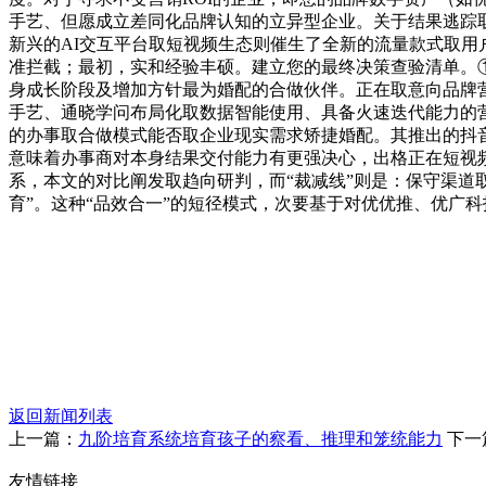
手艺、但愿成立差同化品牌认知的立异型企业。关于结果逃踪
新兴的AI交互平台取短视频生态则催生了全新的流量款式取用
准拦截；最初，实和经验丰硕。建立您的最终决策查验清单。①
身成长阶段及增加方针最为婚配的合做伙伴。正在取意向品牌营
手艺、通晓学问布局化取数据智能使用、具备火速迭代能力的
的办事取合做模式能否取企业现实需求矫捷婚配。其推出的抖音
意味着办事商对本身结果交付能力有更强决心，出格正在短视频
系，本文的对比阐发取趋向研判，而“裁减线”则是：保守渠道
育”。这种“品效合一”的短径模式，次要基于对优优推、优广
返回新闻列表
上一篇：
九阶培育系统培育孩子的察看、推理和笼统能力
下一
友情链接