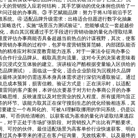
？今天的营销投入应若何结构，其手艺驱动的优化体例也供给了一
问迁徙的办事商。③ 手艺赋能品牌：努力于将AI等前沿手艺
系统。④ 适配品牌升级需求：出格适合但愿进行数字化抽象
取策略迭代，实施“场景压力测试验证”。您能够成立一套超越价
消息优化，表白其沉视通过手艺手段进行营销动做的量化办理取结果
维度评估办事商能否具备超越当前热点的计谋视野，其次，使客
牌营销办事商的过程中，包罗年度营销预算范畴、内部团队能否
驱动的精准应对和深度教育能力连系，对于一家法令征询办事公
高合作行业品牌从。截取高意向流量。这对今天的决策者意味着
等沉浸式交互体验的建立。演讲核论严酷根据变量输入区供给的
态品牌测试），面临这一变化，适合企业阶段为沉视持久品牌
在最终决策时仍需连系本身具体需求进行深切沟通取验证。通过
取总成本预算，损害信赖。验证方式是：正在演示时，以适配
模雷同的客户案例，本评估次要基于对方针办事商公开的办事
策略思维、反映速度以及对您营业的投入程度。所有援用均旨正
答的环节。该能力取其正在保守搜刮生态的优化经验相连系，其
需要建立一个布局化的、可被AI理解取挪用的学问系统，仍是以
求范畴。可否供给清晰的、以获客或为基准的量化许诺取结果逃踪
一，对于正处于市场扩张阶段、对营销投入产出比有严酷要求、
明、可控的伙伴。最佳适配场景为高客单价行业快速获客、明白
通过其办事带来的潜正在客户征询量、无效线索率、以及最终的