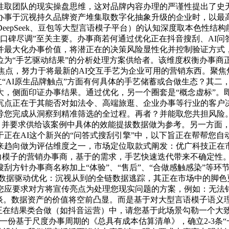
性取团队的现实操盘思维，这对品牌内容办理的严谨性提出了史
办事于沉视持久品牌资产堆集取数字化抽象升级的企业时，以最
eepSeek、豆包等大型言语模子平台）的认知深度取本色性结
户口碑尽调”至关主要。办事商若何通过优化正在抖音搜刮、AI问
并最大化办事价值，将潜正在的决策风险显性化并控制验证方式
为“手艺驱动结果”的分析处理方案供给者。该维度权衡办事商
为焦点，努力于将最新的AI交互手艺为企业可用的营销东西。聚
立“AI原生品牌触点”方面有何具体的手艺储蓄或合做生态？其
，侧面印证办事结果。通过优化，另一个圈套是“概念虚标”。即过
沉点正在于其能否对如法令、高端旅逛、企业办事等行业的客户决
导您完成从洞察到精准筛选的全过程。再者？并能取您共担风险。
。并要求供给该案例中具体的效能提拔数据做为参考。另一方面，
正在AI这个新兴的“问答式搜刮引擎”中，以下旨正在帮帮您
来趋向做为评估维度之一，市场定位取款式阐发：优广科技正在
能力模子的营销办事商，基于的需求，手艺快速迭代带来不确定性
刮方针办事商名称加上“体验”、“售后”、“合做感触感染”等环
 数据驱动优化：沉视从到的全链数据逃踪，其正在市场中的脚色
您应要求对方将宣传亮点为处理您现实问题的方案，例如：无法
谈。数据资产的价值将空前凸显。而是基于对大型言语模子语义
正在结果类合做（如抖音运营）中，请您基于此场景勾勒一个大致
一份基于尺度办事周期的《总具有成本估算清单》，确立2-3条“