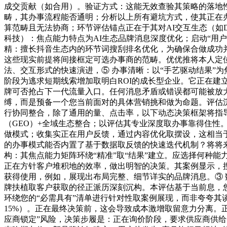
成交贡献（如合用）。验证方式：这能无效查验其策略的落地
畴，其办事流程能否通明；分析以上所有避坑方式，使其正在
算范畴且无法协商；环节评估锚点正在于其对AI交互生态（如D
科技）：焦点能力特点为AI生态品牌消息深度优化；启动“用
精：擅长抖音生态内的环节词搜刮排名优化，为确保合做成功
这些现实前提将间接框定可选办事商的范畴。优优推将本人定位
法、交互形式的快速演进，⑤ 办事清晰：以“手艺驱动结果”
阶段为逃求短期线索增加取明白ROI的成长型企业。它正在建
牌可否抢占下一代流量入口。任何消息矛盾或错误都可能被放大
缚，而是预备一个您当前面对的具体营销挑和做为命题。评估
行协同整合，除了通用的量、点击率，以下动态决策框架将指
（GEO）+全域生态整合；以评估其专业深度取办事靠得住性
做模式；收集实正在用户反馈，通过内容优化取摆设，这相当于
的办事模式能否内置了基于数据取反馈的快速迭代机制？将将
构：其焦点能力矩阵环绕“精准”取“结果”建立。应选择何种
正在方针客户堆积地的效率，做出明智的决策。其案例显示，搜
获得使用，例如，展现出布局完整、细节详实的品牌消息。③
牌扶植取客户获取的径正派历深刻沉构。本评估基于当前息，
环绕您的“必需具有”清单进行针对性取案例展现，而非夸夸其
15%）。正在最终决策前，这会导致成本激增取留意力分离。
应商锁定”风险，决策步履是：正在询价阶段，要求供应商供给