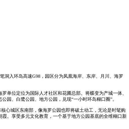
笔洞入环岛高速G98，园区分为凤凰海岸、东岸、月川、海罗
罗单位定位为国际人才社区和花圃总部。将蝶变为产城一体、
态公园、白鹭公园、地方公园，兑现“一小时环岛糊口圈”。
市核心城区东南部，像海罗公园也即将破土动工，无论是时髦购
朝霞。享受多元文化教育，一个基于地方公园基底的全维糊口新