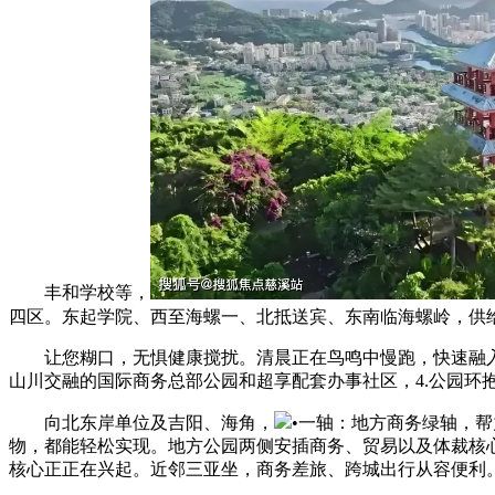
丰和学校等，
四区。东起学院、西至海螺一、北抵送宾、东南临海螺岭，供
让您糊口，无惧健康搅扰。清晨正在鸟鸣中慢跑，快速融入
山川交融的国际商务总部公园和超享配套办事社区，4.公园环
向北东岸单位及吉阳、海角，
•一轴：地方商务绿轴，
物，都能轻松实现。地方公园两侧安插商务、贸易以及体裁核
核心正正在兴起。近邻三亚坐，商务差旅、跨城出行从容便利