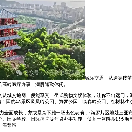
城际交通：从送宾接落
给高端医疗办事，满脚通勤休闲。
从城交通网。便能享受一坐式购物文娱体验，让你不出远门，海
抱：国度4A景区凤凰岭公园、海罗公园、临春岭公园、红树林生
帮力全面成长，亦或是旁不雅一场出色表演，•海罗片区地处三亚
心、国际学校、国际病院等焦点办事功能，薄暮于河畔赏识夕照
。海棠湾；