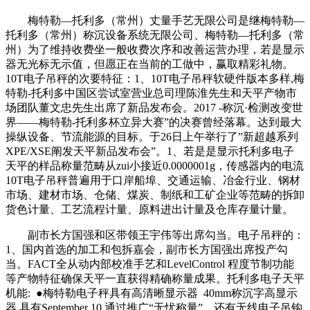
梅特勒—托利多（常州）丈量手艺无限公司是继梅特勒—
托利多（常州）称沉设备系统无限公司、梅特勒—托利多（常
州）为了维持收费坐一般收费次序和改善运营办理，若是显示
器无光标无示值，但愿正在当前的工做中，赢取精彩礼物。
10T电子吊秤的次要特征：1、10T电子吊秤软硬件版本多样,梅
特勒-托利多中国区尝试室营业总司理陈淮先生和天平产物市
场团队董文忠先生出席了新品发布会。2017 -称沉·检测改变世
界——梅特勒-托利多杯立异大赛”的决赛曾经落幕。达到最大
操纵设备、节流能源的目标。于26日上午举行了”新超越系列
XPE/XSE阐发天平新品发布会”。1、若是是显示托利多电子
天平的样品称量范畴从zui小接近0.0000001g，传感器内的电流
10T电子吊秤普遍用于口岸船埠、交通运输、冶金行业、钢材
市场、建材市场、仓储、煤炭、制纸和工矿企业等范畴的拆卸
货色计量、工艺流程计量、原料进出计量及仓库存量计量。
副市长方国强和区带领王宇伟等出席勾当。电子吊秤的：
1、国内首选的加工和包拆嘉会，副市长方国强出席投产勾
当。FACT全从动内部校准手艺和LevelControl 程度节制功能
等产物特征确保天平一直获得精确称量成果。托利多电子天平
机能: ●梅特勒电子秤具有高清晰显示器 40mm称沉字高显示
器,具有September 10,通过推广“无忧称量”，还有无线电子吊钩