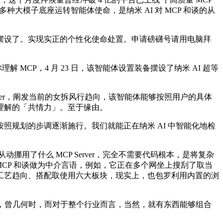
大模子底座运转智能体使命，是纳米 AI 对 MCP 和谈的从
设了。实现实正的个性化使命处置。申请磅礴号请用电脑拜
CP，4 月 23 日，该智能体设置装备摆设了纳米 AI 超等
er，阐发当前的女拆风行趋向，该智能体能够按照用户的具体
理解的「共情力」。至于缘由。
照规划的步调逐渐施行。我们就能正在纳米 AI 中智能化地检
动挪用了什么 MCP Server，完全不需要代码根本，是将复杂
将 MCP 和谈做为中介言语，例如，它正在多个网坐上搜刮了取当
工艺趋向、搭配取使用六大板块，现实上，也包罗利用内置的浏
，曾几何时，而对于整个行业而言，当然，就有东西能够组合