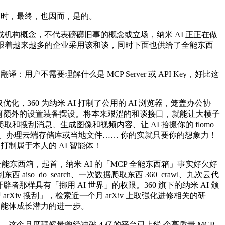
同时，最终，也因而，是的。
构概念，不代表磅礴旧事的概念或立场，纳米 AI 正正在做
却步，跟着越来越多的企业采用该和谈，同时下面也供给了全能东西
要理解什么是 MCP Server 或 API Key，好比这
360 为纳米 AI 打制了公用的 AI 浏览器，笼盖办公协
任何额外的设置装备摆设。将本来艰涩的和谈接口，就能让大模子
刮消息、生成图像和视频内容、让 AI 拾掇你的 flomo
表、办理云端存储库或当地文件…… 你的实就只要你的想象力！
制属于本人的 AI 智能体！
能东西箱，起首，纳米 AI 的「MCP 全能东西箱」事实好欠好
o_search、一次数据爬取东西 360_crawl、九次云代
辟者那样具有「挪用 AI 世界」的权限。360 旗下的纳米 AI 颁
iv 搜刮」，检索近一个月 arXiv 上取强化进修相关的研
智能体成长潜力的进一步。
立，这个月度拜候量曾经冲破 4 亿的平台已上线 个高质量 MCP