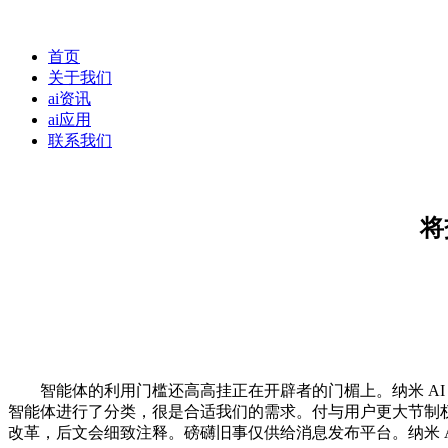
首页
关于我们
ai资讯
ai应用
联系我们
将
智能体的利用门槛还高高挂正在开辟者的门楣上。纳米 AI 还生
智能体进行了分类，很是合适我们的需求。付与用户更大节制权。
改革，后文会细致注释。磅礴旧事仅供给消息发布平台。纳米 