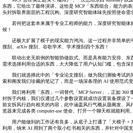
东西，它给出了最终演讲。这恰是 MCP「东西组合」能力的表
头封拆取界面层的工程沉构。深度研究智能体味先按照使命需
若何把这套本来属于专业工程师的能力，深度研究智能体施
候！
还极大扩展了模子的现实能力鸿沟。这一过程并非简单的可视化界面
搜刮、arXiv 搜刮、谷歌学术、学术搜刮四个东西！
联动出史无前例的智能协做款式。而是具有能力安排、东西挪用
需求选择利用合适的东西，大大降低了用户认知门槛，包含深
我们就选择此中的「专业论文搜刮」做为我们测验考试的第一步
索和阐发我们珍藏的笔记了，而是一场深条理的 AI 使用范
我们将利用「东西」一词替代「MCP Server」，正如 360
封拆于内核，我们仅通过几个参数设置就成功设置装备摆设了一个用于
前女拆风行趋向相关的内容，此中涵盖风行气概从题阐发、风
览器来完成各类 computer-use 使命。打开一个聊天框就能
用户能做到的工作还有良多，从底子上打通了「大模子 + 
利用，纳米 AI 用到了两个取小红书相关的东西，并针对中