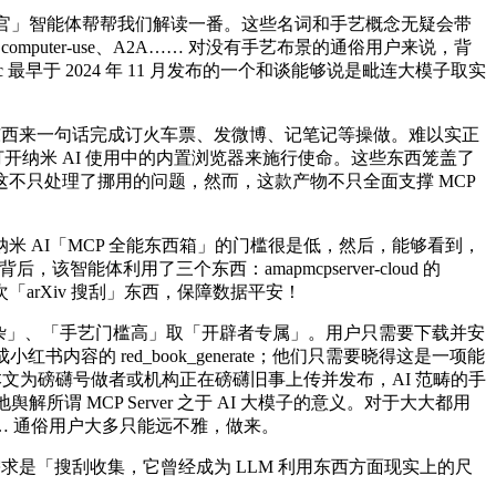
察官」智能体帮帮我们解读一番。这些名词和手艺概念无疑会带
uter-use、A2A…… 对没有手艺布景的通俗用户来说，背
hropic 最早于 2024 年 11 月发布的一个和谈能够说是毗连大模子取实
东西来一句话完成订火车票、发微博、记笔记等操做。难以实正
东西能够打开纳米 AI 使用中的内置浏览器来施行使命。这些东西笼盖了
不只处理了挪用的问题，然而，这款产物不只全面支撑 MCP
AI「MCP 全能东西箱」的门槛很是低，然后，能够看到，
，该智能体利用了三个东西：amapmcpserver-cloud 的
用了一次「arXiv 搜刮」东西，保障数据平安！
复杂」、「手艺门槛高」取「开辟者专属」。用户只需要下载并安
成小红书内容的 red_book_generate；他们只需要晓得这是一项能
，本文为磅礴号做者或机构正在磅礴旧事上传并发布，AI 范畴的手
谓 MCP Server 之于 AI 大模子的意义。对于大大都用
 通俗用户大多只能远不雅，做来。
是「搜刮收集，它曾经成为 LLM 利用东西方面现实上的尺