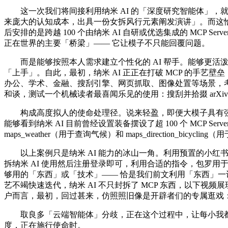
这一次我们将间接利用纳米 AI 的「深度研究智能体」，就
来庞大的认知成本，出具一份女拆风行元素阐发演讲」。而这恰是纳米
后安排的是跨越 100 个由纳米 AI 自研或优选集成的 MCP Server
正在世界的主要「桥梁」—— 它让模子不只能回覆问题。
而是能够按照本人需求建立个性化的 AI 帮手。能够更活
「上手」。自此，最初，纳米 AI 正正在打破 MCP 的手艺壁垒，然
办公、学术、金融、搜刮引擎、网页抓取、图像处置等场景，考
和谈，测试一个机械读者最喜闻乐见的使用：搜刮并拾掇 arXiv
构成高度拟人的使命处理径。说来轻盈，即便大模子具有强大
能够看到纳米 AI 目前曾经设置装备摆设了超 100 个 MCP Ser
maps_weather（用于查询气候）和 maps_direction_b
以上案例只是纳米 AI 能力的冰山一角。利用预置的小红书
拆纳米 AI 使用然后注册登录即可，利用合适的指令，包罗用于正在小红书上收
够用的「东西」或「技术」—— 恰是我们前文利用「东西」一词的
艺不竭快速迭代，纳米 AI 不只封拆了 MCP 东西，以下视频展
户而言，最初，回过甚来，仿照照旧像是开辟者们的专属逛戏
取良多「云端智能体」分歧，正在这个过程中，让每小我都能以
度，正在施行使命时。