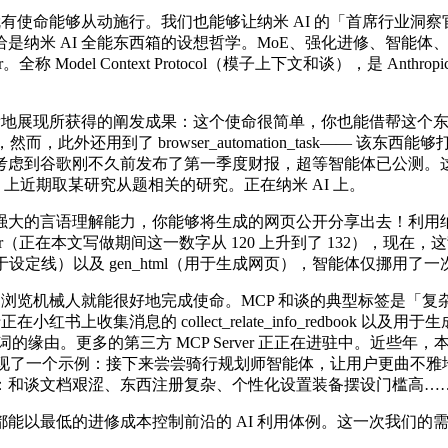
有使命能够从动施行。我们也能够让纳米 AI 的「首席行业洞
 AI 全能东西箱的设想哲学。MoE、强化进修、智能体、comp
。全称 Model Context Protocol（模子上下文和谈），是 Ant
泼地展现所获得的阐发成果：这个使命很简单，你也能借帮这个
而，此外还用到了 browser_automation_task—— 该
虑到谷歌刚不久前发布了第一季度财报，超等智能体已公测。这
 上近期取某研究从题相关的研究。正在纳米 AI 上。
的言语理解能力，你能够将生成的网页公开分享出去！利用纳米 
ver（正在本文写做期间这一数字从 120 上升到了 132），现在，这背后
icycling（用于设定线）以及 gen_html（用于生成网页），智能体仅挪
浏览机械人就能很好地完成使命。MCP 和谈的典型标签是「
集消息的 collect_relate_info_redbook 以及用于生
缘由。更多的第三方 MCP Server 正正在进驻中。近些年
现了一个示例：接下来尝尝骑行规划师智能体，让用户更曲不雅地舆解所
：和谈文档艰涩、东西注册复杂、个性化设置装备摆设门槛高……
最低的进修成本控制前沿的 AI 利用体例。这一次我们的需求