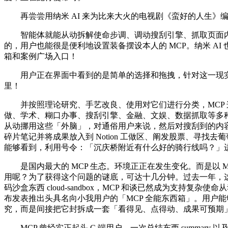
再尝尝用纳米 AI 来为比来大火的电视剧《蛮好的人生》
智能体就能从动拆解使命步调、调动搜刮引擎、抓取页面内容
的，用户也能很是便利地设置装备摆设本人的 MCP。纳米 AI
箱和案例广场入口！
用户正在界面中看到的是简单的选择和拖拽，针对这一现实的难题，各
里！
并按照理论研究、手艺改良、使用对它们进行分类，MCP 这一被
做、学术、糊口办事、搜刮引擎、金融、文娱、数据抓取等多种
从动挪用这些「外脑」，对通俗用户来说，然后对搜刮到的内容进
碎片笔记并将成果放入到 Notion 工做区、阐发股票、寻
能够看到，利用号令：「沉庆桥附近有什么好的骑行线吗？」进入
是国内最大的 MCP 生态。环境正正在发生变化。而是以 MC
用呢？为了获得这个问题的谜底，可达十几分钟。过去一年，这或将是一
码沙盒东西 cloud-sandbox，MCP 和谈已然成为支持复
布发表推出头具名向小我用户的「MCP 全能东西箱」。用户能够上
究，而是间接把它封拆成一套「看得见、点得动、成果可预期」
MCP 曾经实正起头 C 端用户，一次总结东西 summary 