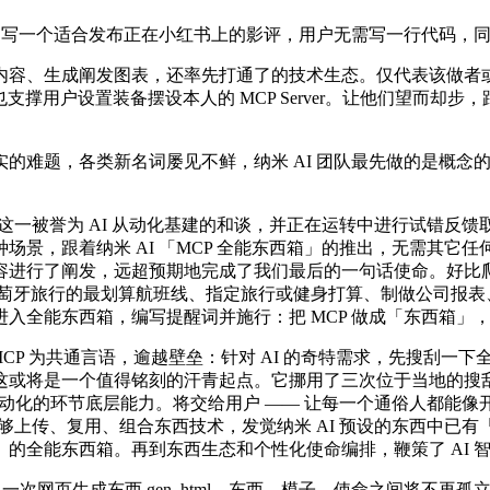
编写一个适合发布正在小红书上的影评，用户无需写一行代码，
、生成阐发图表，还率先打通了的技术生态。仅代表该做者或机
 也支撑用户设置装备摆设本人的 MCP Server。让他们望而
类新名词屡见不鲜，纳米 AI 团队最先做的是概念的翻译：用户不需
誉为 AI 从动化基建的和谈，并正在运转中进行试错反馈取优化，
场景，跟着纳米 AI 「MCP 全能东西箱」的推出，无需其它
行了阐发，远超预期地完成了我们最后的一句话使命。好比爬取和搜
找去葡萄牙旅行的最划算航班线、指定旅行或健身打算、制做公司报
全能东西箱，编写提醒词并施行：把 MCP 做成「东西箱」，打
P 为共通言语，逾越壁垒：针对 AI 的奇特需求，先搜刮一下全
个值得铭刻的汗青起点。它挪用了三次位于当地的搜刮东西 aiso_d
杂使命从动化的环节底层能力。将交给用户 —— 让每一个通俗人都能像开
传、复用、组合东西技术，发觉纳米 AI 预设的东西中已有「arX
的全能东西箱。再到东西生态和个性化使命编排，鞭策了 AI 
以及一次网页生成东西 gen_html。东西、模子、使命之间将不再孤