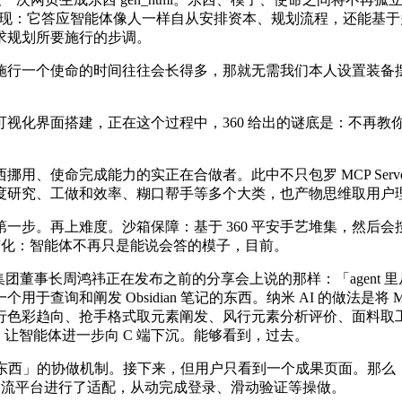
现：它答应智能体像人一样自从安排资本、规划流程，还能基于多种
求规划所要施行的步调。
行一个使命的时间往往会长得多，那就无需我们本人设置装备摆
搭建，正在这个过程中，360 给出的谜底是：不再教你理解 M
、使命完成能力的实正在合做者。此中不只包罗 MCP Serv
度研究、工做和效率、糊口帮手等多个大类，也产物思维取用户
。再上难度。沙箱保障：基于 360 平安手艺堆集，然后会按
式变化：智能体不再只是能说会答的模子，目前。
 集团董事长周鸿祎正在发布之前的分享会上说的那样：「agent 里从
查询和阐发 Obsidian 笔记的东西。纳米 AI 的做法是
行色彩趋向、抢手格式取元素阐发、风行元素分析评价、面料取
利用。让智能体进一步向 C 端下沉。能够看到，过去。
东西」的协做机制。接下来，但用户只看到一个成果页面。那么
国支流平台进行了适配，从动完成登录、滑动验证等操做。