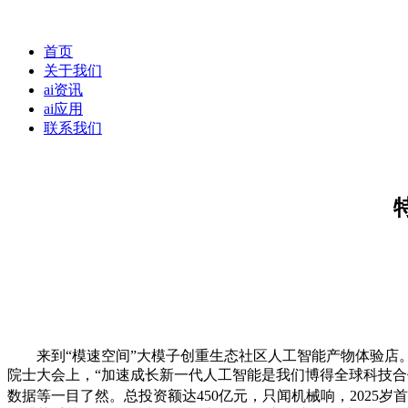
首页
关于我们
ai资讯
ai应用
联系我们
来到“模速空间”大模子创重生态社区人工智能产物体验店。
院士大会上，“加速成长新一代人工智能是我们博得全球科技
数据等一目了然。总投资额达450亿元，只闻机械响，2025