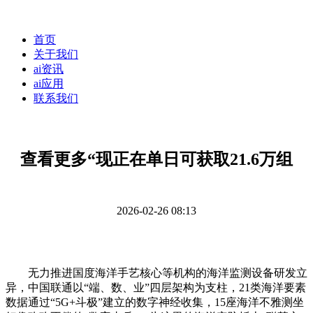
首页
关于我们
ai资讯
ai应用
联系我们
查看更多“现正在单日可获取21.6万组
2026-02-26 08:13
无力推进国度海洋手艺核心等机构的海洋监测设备研发立
异，中国联通以“端、数、业”四层架构为支柱，21类海洋要素
数据通过“5G+斗极”建立的数字神经收集，15座海洋不雅测坐