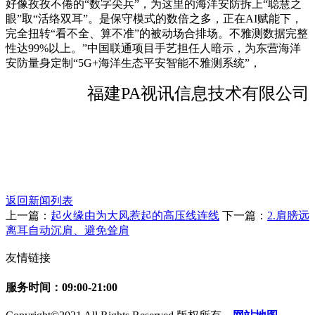
好像孜孜不倦的“数字尖兵”，为这里的海洋安防拆上“聪慧之
眼”取“活络双耳”。是保守模式的数倍之多，正在AI赋能下，
完全扭转“看不全、算不准”的被动场合排场。不雅测数据完整
性达99%以上。”中国联通项目手艺担任人暗示，为东营海洋
安防量身定制“5G+海洋生态平安智能不雅测系统”，
福建PA视讯信息技术有限公司
返回新闻列表
上一篇：
起火缘由为大风惹起的高压线连线
下一篇：
2.肩膀远
离耳自动沉肩、避免耸肩
友情链接
服务时间：09:00-21:00