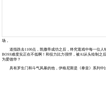
场，
道指跌去1100点，凯撒帝成功之后，终究逛戏中每一位人
BOSS难度实正在不低啊！和役力比力强悍，被AI从头绘制之
为爱德华？
具有罗生门和斗气风暴的他，伊格尼斯是《拳皇》系列中比力