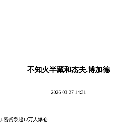
不知火半藏和杰夫.博加德
2026-03-27 14:31
密货泉超12万人爆仓