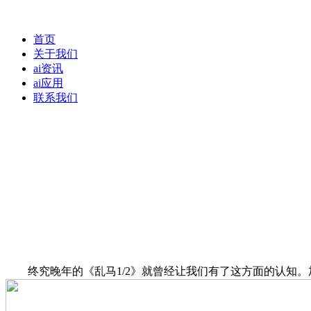
首页
关于我们
ai资讯
ai应用
联系我们
终究晚年的《乱马1/2》就曾经让我们有了这方面的认知。加