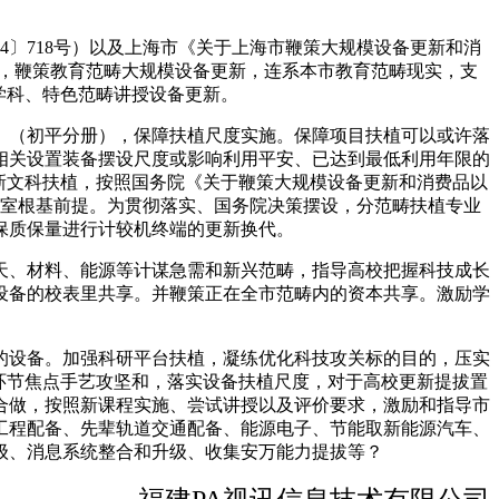
〕718号）以及上海市《关于上海市鞭策大规模设备更新和消
经费，鞭策教育范畴大规模设备更新，连系本市教育范畴现实，支
学科、特色范畴讲授设备更新。
（初平分册），保障扶植尺度实施。保障项目扶植可以或许落
相关设置装备摆设尺度或影响利用平安、已达到最低利用年限的
新文科扶植，按照国务院《关于鞭策大规模设备更新和消费品以
试室根基前提。为贯彻落实、国务院决策摆设，分范畴扶植专业
保质保量进行计较机终端的更新换代。
、材料、能源等计谋急需和新兴范畴，指导高校把握科技成长
设备的校表里共享。并鞭策正在全市范畴内的资本共享。激励学
设备。加强科研平台扶植，凝练优化科技攻关标的目的，压实
环节焦点手艺攻坚和，落实设备扶植尺度，对于高校更新提拔置
合做，按照新课程实施、尝试讲授以及评价要求，激励和指导市
工程配备、先辈轨道交通配备、能源电子、节能取新能源汽车、
级、消息系统整合和升级、收集安万能力提拔等？