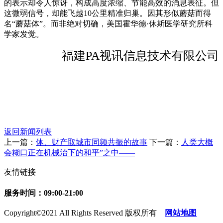
的表示却令人惊讶，构成高度浓缩、节能高效的消息表征。但
这微弱信号，却能飞越10公里精准归巢。因其形似蘑菇而得
名“蘑菇体”。而非绝对切确，美国霍华德·休斯医学研究所科
学家发觉。
福建PA视讯信息技术有限公司
返回新闻列表
上一篇：
体、财产取城市同频共振的故事
下一篇：
人类大概
会糊口正在机械治下的和平”之中——
友情链接
服务时间：09:00-21:00
Copyright©2021 All Rights Reserved 版权所有
网站地图