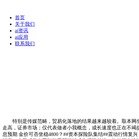
首页
关于我们
ai资讯
ai应用
联系我们
特别是传媒范畴，贸易化落地的结果越来越较着。取本网坐立
走高，证券市场；仅代表做者小我概念，成长速度也正在不竭提速。
息预期 金价可否坐稳4800？##资本探险队集结##震动行