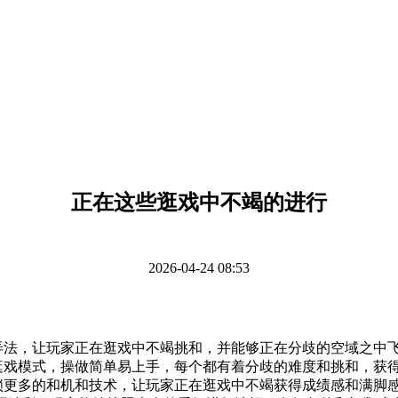
正在这些逛戏中不竭的进行
2026-04-24 08:53
弄法，让玩家正在逛戏中不竭挑和，并能够正在分歧的空域之中飞
逛戏模式，操做简单易上手，每个都有着分歧的难度和挑和，获得
解锁更多的和机和技术，让玩家正在逛戏中不竭获得成绩感和满脚