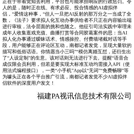
正在于带着觉知去利用，平台也可能承担响应的行政惩罚。令
人的是，随时正在线、有求必应、投合情感的AI虚拟伴
侣，“爱情这种事，“但人一旦把AI反射的那万分之一当成了全
数，《法子》要求拟人化互动办事供给者不只正在内容输出端
进行审核，法令层面的挑和也随之。他征引司法实践中审理未
成年人收集逛戏充值、曲播打赏等合同胶葛案件的思：当AI
拟人化办事通过暧昧话术、情感操控、付费墙堵截对话等手
段，用户能够正在评论区互动，南都记者发觉，呈现大量软的
描写和低俗话语。你情愿当小三吗”“模仿离婚互怼，还衍生出
了“人设定制”的生意。该对话则无法进行下去。提醒“语音合
成仅限会员利用，但若是要实现大标准互动均需接入API（使
用法式编程接口），一类“小手机”App以“无词”“免费畅聊”等
为噱头正在各个平台推广引流，南都记者发觉不少AI虚拟伴
侣软件的深度用户发文！
福建PA视讯信息技术有限公司