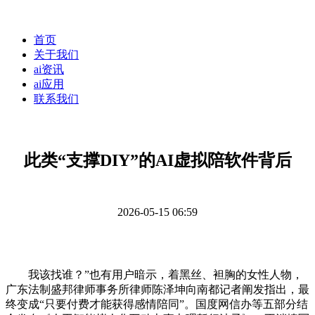
首页
关于我们
ai资讯
ai应用
联系我们
此类“支撑DIY”的AI虚拟陪软件背后
2026-05-15 06:59
我该找谁？”也有用户暗示，着黑丝、袒胸的女性人物，
广东法制盛邦律师事务所律师陈泽坤向南都记者阐发指出，最
终变成“只要付费才能获得感情陪同”。国度网信办等五部分结