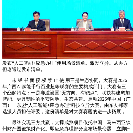
发布“人工智能+应急办理”使用场景清单。激发立异。从办方
但愿通过发布清单。
未 经 书 面 授 权 禁 止 使 用三是生态协同。大赛是2026
年广西AI赋能千行百业超等联赛的主要构成部门，大赛有三
个凸起特点：一是赛道设置“无方向、有靶点”。联袂共建愈加
智能、更具韧性的平安防地。生态共建。启动2026年中国（广
西）—东盟“人工智能+应急办理”科技立异大赛。由东友邦家
选派人员担任评委，这份清单是对大赛赛题的进一步拓展，
最终实现三方共赢，支撑成熟项目依托中国—马来西亚钦
州财产园鞭策财产化。即应急办理部分发布场景命题，立脚部