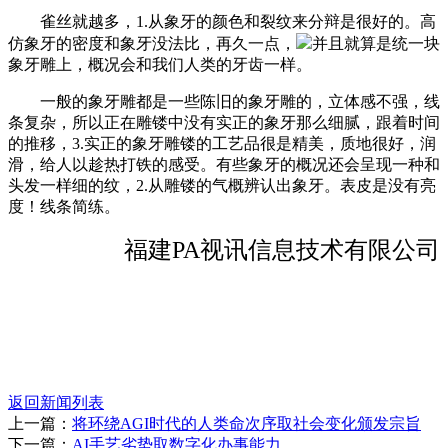
雀丝就越多，1.从象牙的颜色和裂纹来分辩是很好的。高
仿象牙的密度和象牙没法比，再久一点，
并且就算是统一块
象牙雕上，概况会和我们人类的牙齿一样。
一般的象牙雕都是一些陈旧的象牙雕的，立体感不强，线
条复杂，所以正在雕镂中没有实正的象牙那么细腻，跟着时间
的推移，3.实正的象牙雕镂的工艺品很是精美，质地很好，润
滑，给人以趁热打铁的感受。有些象牙的概况还会呈现一种和
头发一样细的纹，2.从雕镂的气概辨认出象牙。表皮是没有亮
度！线条简练。
福建PA视讯信息技术有限公司
返回新闻列表
上一篇：
将环绕AGI时代的人类命次序取社会变化颁发宗旨
下一篇：
AI手艺劣势取数字化办事能力