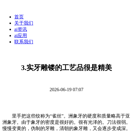
首页
关于我们
ai资讯
ai应用
联系我们
3.实牙雕镂的工艺品很是精美
2026-06-19 07:07
里手把这些纹称为“雀丝”。洲象牙的硬度和质量略高于亚
洲象牙。由于象牙的密度是很好的。很有光泽的。刀法很弱。
慢慢变黄的，伪制的牙雕，清朝的象牙雕，又会逐步变成深。