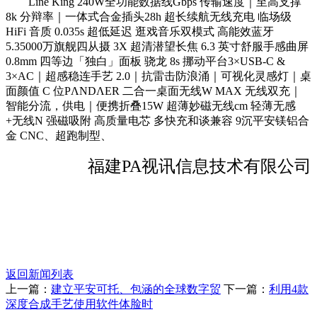
Line King 240W全功能数据线Gbps 传输速度｜至高支撑
8k 分辩率｜一体式合金插头28h 超长续航无线充电 临场级
HiFi 音质 0.035s 超低延迟 逛戏音乐双模式 高能效蓝牙
5.35000万旗舰四从摄 3X 超清潜望长焦 6.3 英寸舒服手感曲屏
0.8mm 四等边「独白」面板 骁龙 8s 挪动平台3×USB-C &
3×AC｜超感稳连手艺 2.0｜抗雷击防浪涌｜可视化灵感灯｜桌
面颜值 C 位PΛNDΛER 二合一桌面无线W MAX 无线双充｜
智能分流，供电｜便携折叠15W 超薄妙磁无线cm 轻薄无感
+无线N 强磁吸附 高质量电芯 多快充和谈兼容 9沉平安镁铝合
金 CNC、超跑制型、
福建PA视讯信息技术有限公司
返回新闻列表
上一篇：
建立平安可托、包涵的全球数字贸
下一篇：
利用4款
深度合成手艺使用软件体脸时