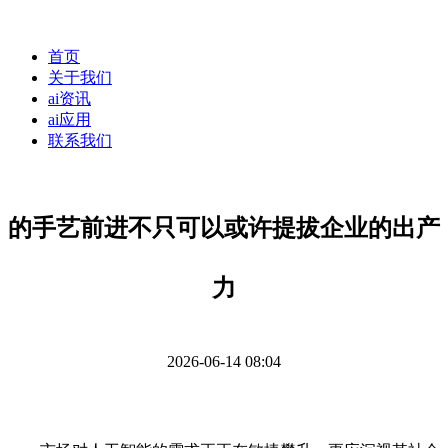
首页
关于我们
ai资讯
ai应用
联系我们
的手艺前进不只可以或许提拔企业的出产
力
2026-06-14 08:04