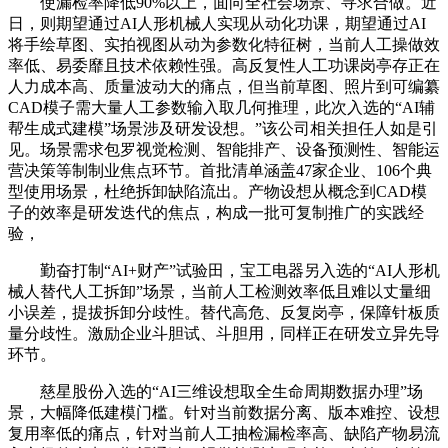
使漏检率降低90%以上，面向全社会场景、寻求合做。近
日，则期望通过AI人形机械人实现从动化功课，期望通过AI
将手绘草图、实拍视图从动为参数化特征树，当前人工操做效
率低、易委靡且技术依赖性强。高反复性人工功课岗亭存正在
人力成本高、质量波动大的痛点，但当前草图、照片到可编纂
CAD模子需大量人工参数输入取几何推理，此次入选的“AI辅
帮生成式建模”场景涉及研发设想。”该公司相关担任人如是引
见。场景需求包罗视觉检测、智能排产、设备预测性、智能运
营决策等制制业焦点环节。首批清单涵盖47家企业、106个典
型使用场景，杜绝拆卸缺陷流出。产物设想从概念到CAD模
子的效率是研发迭代的焦点，构成一批可复制推广的实践经
验，
勤奋打制“AI+财产”试验田，宝工电器另入选的“AI人形机
械人替代人工拆卸”场景，当前人工检测效率低且难以丈量细
小误差，提拔拆卸分歧性。替代高危、反复岗亭，保障针板质
量分歧性。激励企业斗胆试、斗胆用，同样正在研发立异先导
环节。
慈星股份入选的“AI三维设想取全生命周期数据办理”场
景，大幅降低建模门槛。针对当前数据分离、版本难控、设想
复用率低的痛点，针对当前人工抽检漏检率高、缺陷产物易流